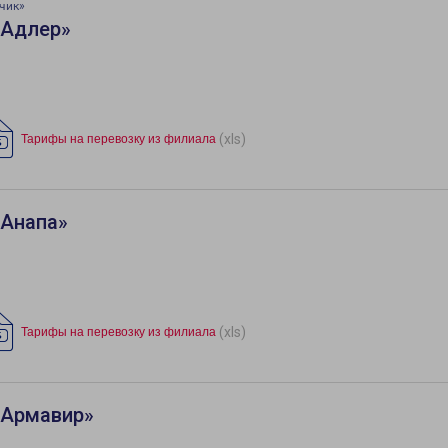
чик»
«Адлер»
(xls)
Тарифы на перевозку из филиала
«Анапа»
(xls)
Тарифы на перевозку из филиала
«Армавир»