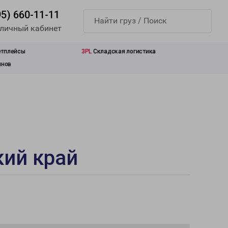
95) 660-11-11
 личный кабинет
етплейсы
3PL
Складская логистика
инов
кий край