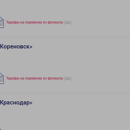
(xls)
Тарифы на перевозку из филиала
«Кореновск»
(xls)
Тарифы на перевозку из филиала
«Краснодар»