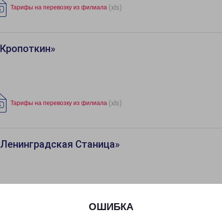
(xls)
Тарифы на перевозку из филиала
«Кропоткин»
(xls)
Тарифы на перевозку из филиала
«Ленинградская Станица»
ОШИБКА
«Новороссийск»