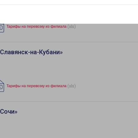
(xls)
Тарифы на перевозку из филиала
Славянск-на-Кубани»
(xls)
Тарифы на перевозку из филиала
«Сочи»