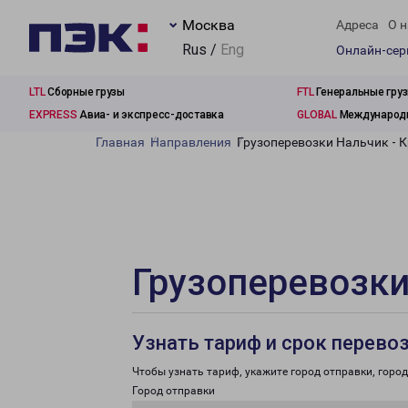
Москва
Адреса
О н
Rus /
Eng
Онлайн-се
LTL
Сборные грузы
FTL
Генеральные гру
EXPRESS
Авиа- и экспресс-доставка
GLOBAL
Международн
Главная
Направления
Грузоперевозки Нальчик - 
Грузоперевозки
Узнать тариф и срок перево
Чтобы узнать тариф, укажите город отправки, город 
Город отправки