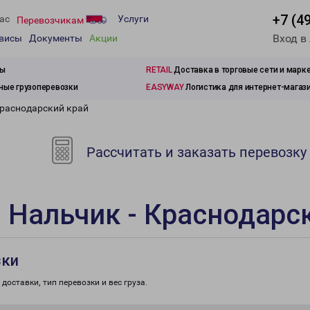
+7 (4
ас
Услуги
Перевозчикам
Вход в
рвисы
Документы
Акции
зы
RETAIL
Доставка в торговые сети и марк
ые грузоперевозки
EASYWAY
Логистика для интернет-магаз
Краснодарский край
Рассчитать и заказать перевозку
 Нальчик - Краснодарс
зки
доставки, тип перевозки и вес груза.