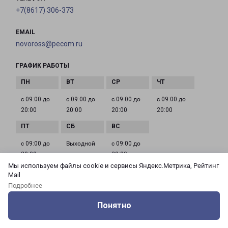
+7(8617) 306-373
EMAIL
novoross@pecom.ru
ГРАФИК РАБОТЫ
с 09:00 до
с 09:00 до
с 09:00 до
с 09:00 до
20:00
20:00
20:00
20:00
с 09:00 до
Выходной
с 09:00 до
20:00
20:00
Мы используем файлы cookie и сервисы Яндекс.Метрика, Рейтинг
Mail
Подробнее
КРАСНОДАР ВОСТОК
Понятно
Россия, Краснодар, улица Новороссийская, 216/2
Оцените нашу работу
Услуги
Сервисы
Меню
Кабинет
Контакты
на карте