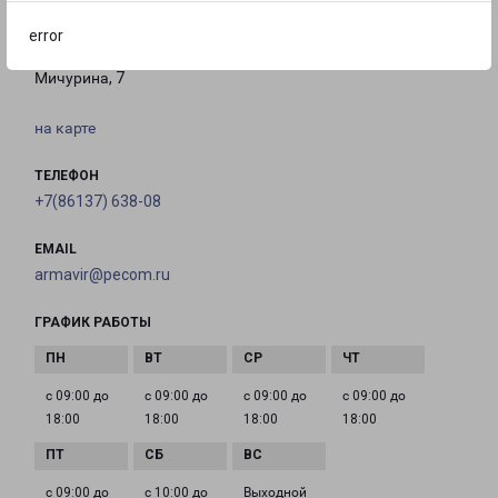
АРМАВИР
error
Россия, Краснодарский край, Армавир, улица
Мичурина, 7
на карте
ТЕЛЕФОН
+7(86137) 638-08
EMAIL
armavir@pecom.ru
ГРАФИК РАБОТЫ
с 09:00 до
с 09:00 до
с 09:00 до
с 09:00 до
18:00
18:00
18:00
18:00
с 09:00 до
с 10:00 до
Выходной