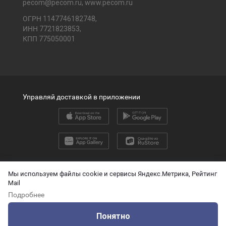
pecom@pecom.ru
,
www.pecom.ru
ОГРН 1147746182748,
ИНН 7721823853,
КПП 775050001
Управляй доставкой в приложении
2026 © ООО «ПЭК»
Мы используем файлы cookie и сервисы Яндекс.Метрика, Рейтинг
Mail
English version
Подробнее
О защите персональных данных
Понятно
Технические данные для ИИ