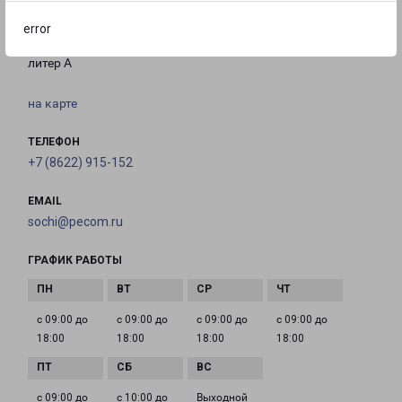
АДЛЕР
error
Краснодарский край, г. Сочи, ул.Гастелло, 23а,
литер А
на карте
ТЕЛЕФОН
+7 (8622) 915-152
EMAIL
sochi@pecom.ru
ГРАФИК РАБОТЫ
с 09:00 до
с 09:00 до
с 09:00 до
с 09:00 до
18:00
18:00
18:00
18:00
с 09:00 до
с 10:00 до
Выходной