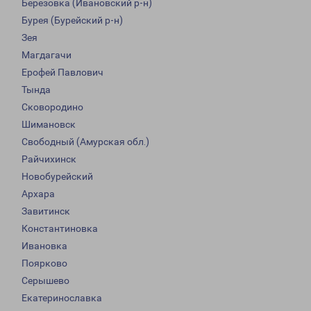
Березовка (Ивановский р-н)
Бурея (Бурейский р-н)
Зея
Магдагачи
Ерофей Павлович
Тында
Сковородино
Шимановск
Свободный (Амурская обл.)
Райчихинск
Новобурейский
Архара
Завитинск
Константиновка
Ивановка
Поярково
Серышево
Екатеринославка