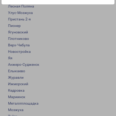
Лесная Поляна
Улус-Мозжуха
Пристань 2-я
Пионер
Ягуновский
Плотниково
Верх-Чебула
Новостройка
Яя
Анжеро-Судженск
Елыкаево
Журавли
Ижморский
Кедровка
Мариинск
Металлплощадка
Мозжуха