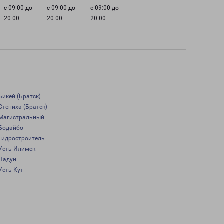
с 09:00 до
с 09:00 до
с 09:00 до
20:00
20:00
20:00
Бикей (Братск)
Стениха (Братск)
Магистральный
Бодайбо
Гидростроитель
Усть-Илимск
Падун
Усть-Кут