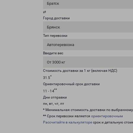
Братск
⇄
Город доставки
Брянск
Тип перевозки
Автоперевозка
Введите вес
От 3000 кг
Стоимость доставки за 1 кг (включая НДС)
*
31.5
Ориентировочный срок доставки
**
11 - 14
Дни отправки
пн, вт, чт, пт
* Минимальная стоимость доставки по выбранном
** Срок перевозки является
ориентировочным
Рассчитайте в калькуляторе
срок и детальную стои