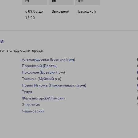
с 09:00 до
Выходной
Выходной
18:00
ти
тся в следующие города:
Александровка (Братский р-н)
Порожский (Братск)
Покосное (Братский р-н)
Таксимо (Муйский р-н)
Новая Игирма (Нижнеилимский р-н)
Тулун
Железногорск-Илимский
Энергетик
Чекановский