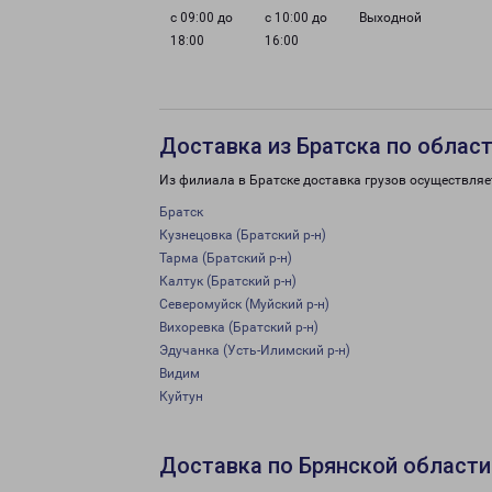
с 09:00 до
с 10:00 до
Выходной
18:00
16:00
Доставка из Братска по облас
Из филиала в Братске доставка грузов осуществляе
Братск
Кузнецовка (Братский р-н)
Тарма (Братский р-н)
Калтук (Братский р-н)
Северомуйск (Муйский р-н)
Вихоревка (Братский р-н)
Эдучанка (Усть-Илимский р-н)
Видим
Куйтун
Доставка по Брянской области