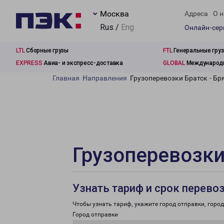
Москва
Адреса
О н
Rus /
Eng
Онлайн-се
LTL
Сборные грузы
FTL
Генеральные гру
EXPRESS
Авиа- и экспресс-доставка
GLOBAL
Международн
Главная
Направления
Грузоперевозки Братск - Бр
Грузоперевозки
Узнать тариф и срок перево
Чтобы узнать тариф, укажите город отправки, город 
Город отправки