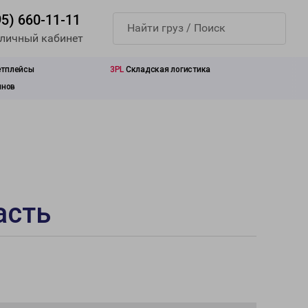
95) 660-11-11
 личный кабинет
етплейсы
3PL
Складская логистика
инов
асть