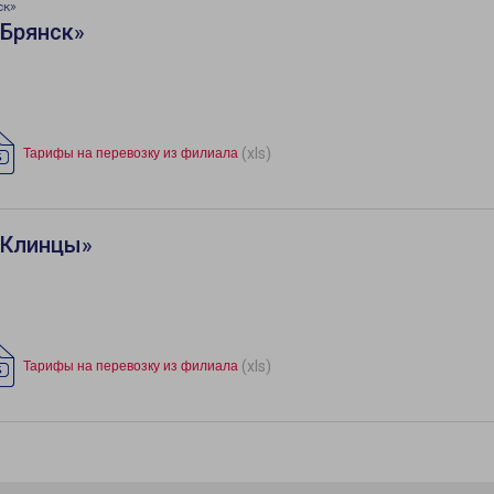
ск»
«Брянск»
(xls)
Тарифы на перевозку из филиала
«Клинцы»
(xls)
Тарифы на перевозку из филиала