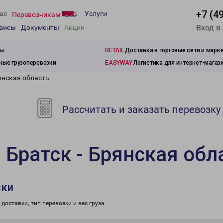
+7 (4
ас
Услуги
Перевозчикам
Вход в
рвисы
Документы
Акции
зы
RETAIL
Доставка в торговые сети и марк
ые грузоперевозки
EASYWAY
Логистика для интернет-магаз
янская область
Рассчитать и заказать перевозку
 Братск - Брянская обл
зки
доставки, тип перевозки и вес груза.