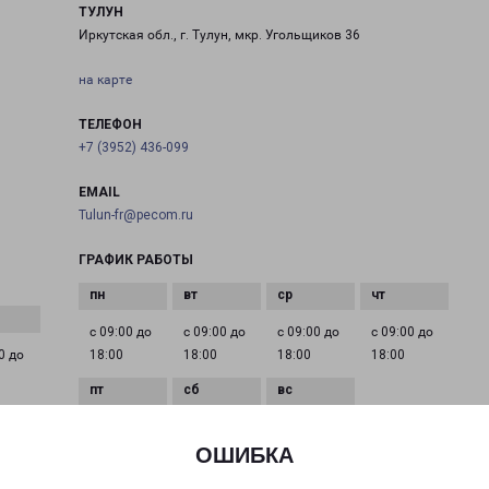
ТУЛУН
Иркутская обл., г. Тулун, мкр. Угольщиков 36
на карте
ТЕЛЕФОН
+7 (3952) 436-099
EMAIL
Tulun-fr@pecom.ru
ГРАФИК РАБОТЫ
с 09:00 до
с 09:00 до
с 09:00 до
с 09:00 до
0 до
18:00
18:00
18:00
18:00
с 09:00 до
Выходной
Выходной
18:00
ОШИБКА