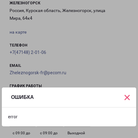
ЖЕЛЕЗНОГОРСК
Россия, Курская область, Железногорск, улица
Мира, 64к4
на карте
ТЕЛЕФОН
+7(47148) 2-01-06
EMAIL
Zheleznogorsk-fr@pecom.ru
ГРАФИК РАБОТЫ
×
ОШИБКА
с 09:00 до
с 09:00 до
с 09:00 до
с 09:00 до
18:00
18:00
18:00
18:00
error
с 09:00 до
с 09:00 до
Выходной