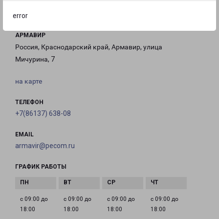
error
АРМАВИР
Россия, Краснодарский край, Армавир, улица
Мичурина, 7
на карте
ТЕЛЕФОН
+7(86137) 638-08
EMAIL
armavir@pecom.ru
ГРАФИК РАБОТЫ
с 09:00 до
с 09:00 до
с 09:00 до
с 09:00 до
18:00
18:00
18:00
18:00