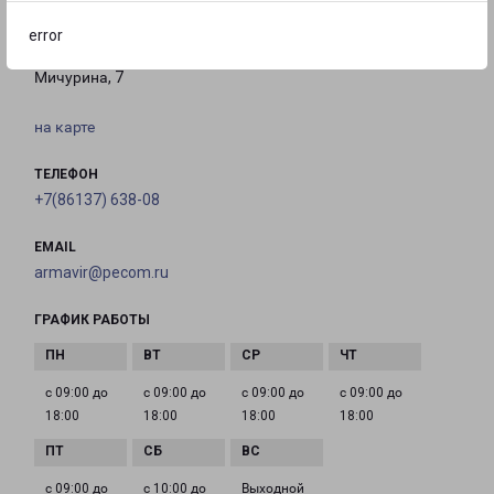
АРМАВИР
error
Россия, Краснодарский край, Армавир, улица
Мичурина, 7
на карте
ТЕЛЕФОН
+7(86137) 638-08
EMAIL
armavir@pecom.ru
ГРАФИК РАБОТЫ
с 09:00 до
с 09:00 до
с 09:00 до
с 09:00 до
18:00
18:00
18:00
18:00
с 09:00 до
с 10:00 до
Выходной