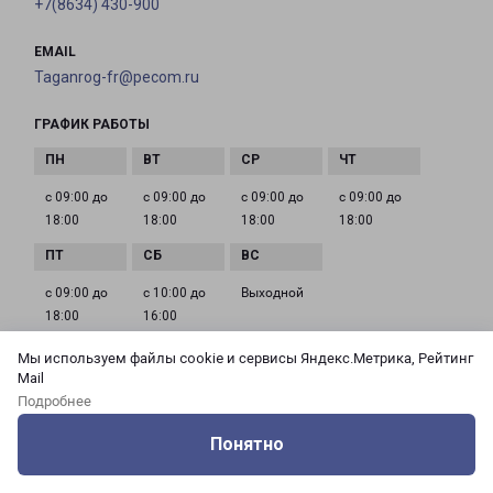
+7(8634) 430-900
EMAIL
Taganrog-fr@pecom.ru
ГРАФИК РАБОТЫ
с 09:00 до
с 09:00 до
с 09:00 до
с 09:00 до
18:00
18:00
18:00
18:00
с 09:00 до
с 10:00 до
Выходной
18:00
16:00
Мы используем файлы cookie и сервисы Яндекс.Метрика, Рейтинг
Mail
ШАХТЫ
Подробнее
Россия, Ростовская область, Шахты, Газетный
Понятно
переулок, 4Г
Оцените нашу работу
Услуги
Сервисы
Меню
Кабинет
Контакты