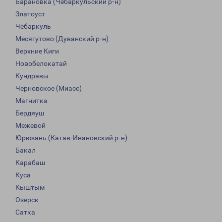
Барановка (Чебаркульский р-н)
Златоуст
Чебаркуль
Месягутово (Дуванский р-н)
Верхние Киги
Новобелокатай
Кундравы
Черновское (Миасс)
Магнитка
Бердяуш
Межевой
Юрюзань (Катав-Ивановский р-н)
Бакал
Карабаш
Куса
Кыштым
Озерск
Сатка