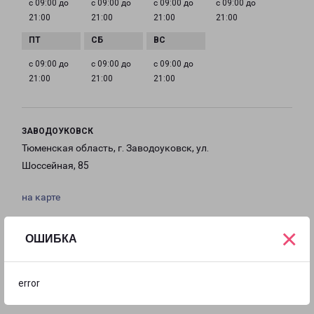
с 09:00 до
с 09:00 до
с 09:00 до
с 09:00 до
21:00
21:00
21:00
21:00
с 09:00 до
с 09:00 до
с 09:00 до
21:00
21:00
21:00
ЗАВОДОУКОВСК
Тюменская область, г. Заводоуковск, ул.
Шоссейная, 85
на карте
ТЕЛЕФОН
×
ОШИБКА
+7 (34542) 2-85-50
EMAIL
error
zavodoukovsk-fr@pecom.ru