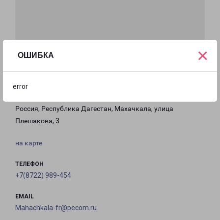
×
ОШИБКА
error
МАХАЧКАЛА
Россия, Республика Дагестан, Махачкала, улица
Плешакова, 3
на карте
ТЕЛЕФОН
+7(8722) 989-454
EMAIL
Mahachkala-fr@pecom.ru