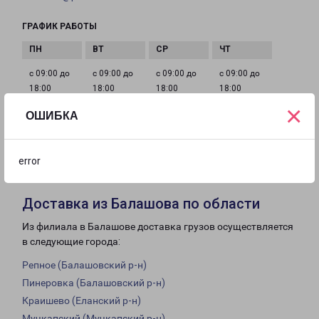
ГРАФИК РАБОТЫ
с 09:00 до
с 09:00 до
с 09:00 до
с 09:00 до
18:00
18:00
18:00
18:00
×
ОШИБКА
с 09:00 до
с 10:00 до
Выходной
18:00
16:00
error
Доставка из Балашова по области
Из филиала в Балашове доставка грузов осуществляется
в следующие города:
Репное (Балашовский р-н)
Пинеровка (Балашовский р-н)
Краишево (Еланский р-н)
Мучкапский (Мучкапский р-н)