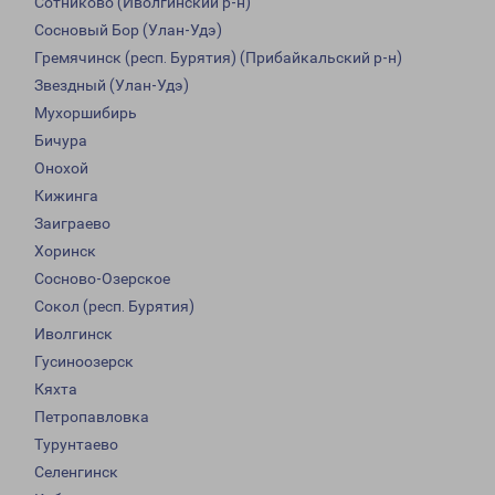
Сотниково (Иволгинский р-н)
Сосновый Бор (Улан-Удэ)
Гремячинск (респ. Бурятия) (Прибайкальский р-н)
Звездный (Улан-Удэ)
Мухоршибирь
Бичура
Онохой
Кижинга
Заиграево
Хоринск
Сосново-Озерское
Сокол (респ. Бурятия)
Иволгинск
Гусиноозерск
Кяхта
Петропавловка
Турунтаево
Селенгинск