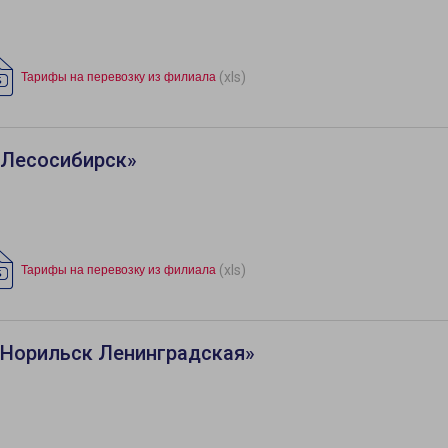
(xls)
Тарифы на перевозку из филиала
«Лесосибирск»
(xls)
Тарифы на перевозку из филиала
«Норильск Ленинградская»