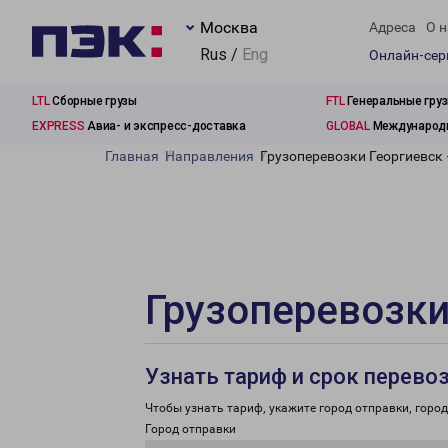
Москва
Адреса
О н
Rus /
Eng
Онлайн-се
LTL
Сборные грузы
FTL
Генеральные гру
EXPRESS
Авиа- и экспресс-доставка
GLOBAL
Международн
Главная
Направления
Грузоперевозки Георгиевск 
Грузоперевозки
Узнать тариф и срок перево
Чтобы узнать тариф, укажите город отправки, город 
Город отправки