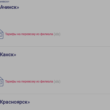
иевск»
«Ачинск»
(xls)
Тарифы на перевозку из филиала
«Канск»
(xls)
Тарифы на перевозку из филиала
«Красноярск»