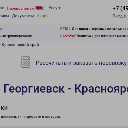
+7 (4
ас
Услуги
Перевозчикам
Вход в
рвисы
Документы
Акции
зы
RETAIL
Доставка в торговые сети и марк
ые грузоперевозки
EASYWAY
Логистика для интернет-магаз
- Красноярский край
Рассчитать и заказать перевозку
 Георгиевск - Краснояр
зки
доставки, тип перевозки и вес груза.