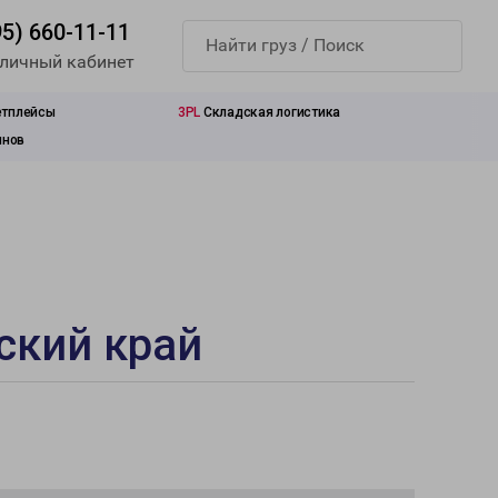
95) 660-11-11
 личный кабинет
етплейсы
3PL
Складская логистика
инов
ский край