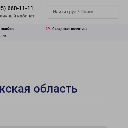
95) 660-11-11
 личный кабинет
етплейсы
3PL
Складская логистика
инов
жская область