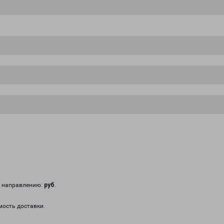
у направлению:
руб
.
мость доставки.