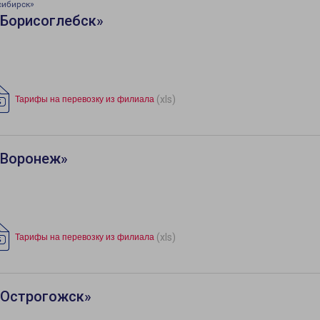
сибирск»
«Борисоглебск»
(xls)
Тарифы на перевозку из филиала
«Воронеж»
(xls)
Тарифы на перевозку из филиала
«Острогожск»