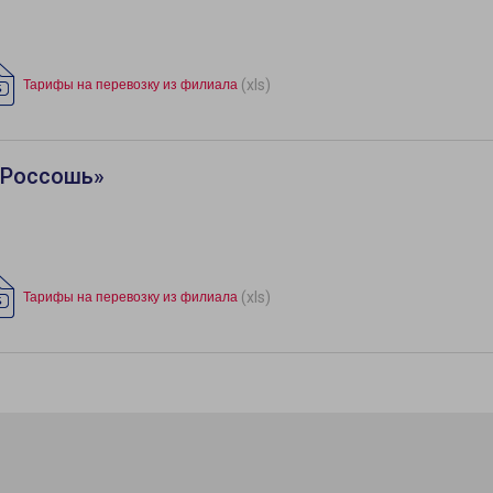
(xls)
Тарифы на перевозку из филиала
«Россошь»
(xls)
Тарифы на перевозку из филиала