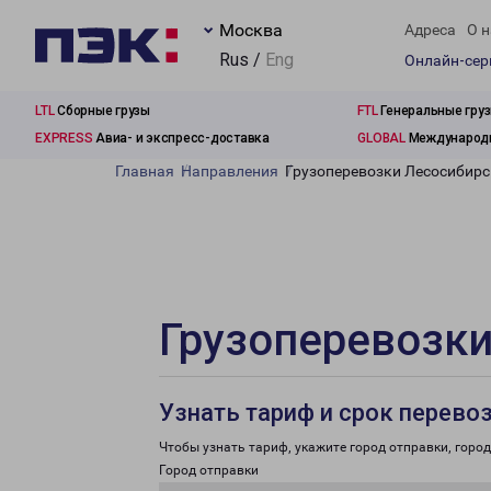
Москва
Адреса
О н
Rus /
Eng
Онлайн-се
LTL
Сборные грузы
FTL
Генеральные гру
EXPRESS
Авиа- и экспресс-доставка
GLOBAL
Международн
Главная
Направления
Грузоперевозки Лесосибирс
Грузоперевозки
Узнать тариф и срок перево
Чтобы узнать тариф, укажите город отправки, город 
Город отправки