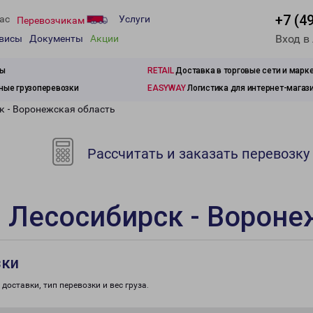
+7 (4
ас
Услуги
Перевозчикам
Вход в
рвисы
Документы
Акции
зы
RETAIL
Доставка в торговые сети и марк
ые грузоперевозки
EASYWAY
Логистика для интернет-магаз
к - Воронежская область
Рассчитать и заказать перевозку
 Лесосибирск - Вороне
зки
доставки, тип перевозки и вес груза.