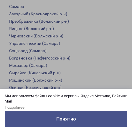
Самара
Звездный (Красноярский р-н)
Преображенка (Волжский р-н)
Яицкое (Волжский р-н)
Черновский (Волжский р-н)
Управленческий (Самара)
Соцгород (Самара)
Богдановка (Нефтегорский р-н)
Мехзавод (Самара)
Сырейка (Кинельский р-н)
Рощинский (Волжский р-н)
Осинки (Безенчукский р-н)
Обшаровка (Приволжский р-н)
Мы используем файлы cookie и сервисы Яндекс.Метрика, Рейтинг
Mail
Георгиевка (Кинельский р-н)
Подробнее
Красный Пахарь
Тимашево (Кинель-Черкасский р-н)
Понятно
Бобровка (Кинельский р-н)
Оцените нашу работу
Услуги
Сервисы
Меню
Кабинет
Контакты
Большая Черниговка (Большечерниговский р-н)