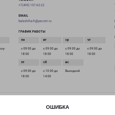
+7(495) 157-62-22
EMAIL
balashiha-fr@pecom.ru
ГРАФИК РАБОТЫ
осу­
с 09:00 до
с 09:00 до
с 09:00 до
с 09:00 до
18:00
18:00
18:00
18:00
с 09:00 до
с 10:00 до
Выходной
18:00
14:00
ДЕДОВСК МИРА 9
Дедовск, улица Мира, 9
ОШИБКА