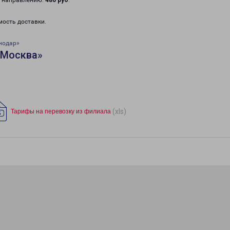
у направлению:
480 руб
.
мость доставки.
нодар»
«Москва»
(xls)
Тарифы на перевозку из филиала