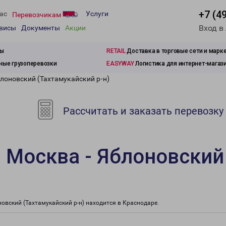
+7 (4
ас
Услуги
Перевозчикам
Вход в
рвисы
Документы
Акции
зы
RETAIL
Доставка в торговые сети и марк
ые грузоперевозки
EASYWAY
Логистика для интернет-магаз
блоновский (Тахтамукайский р-н)
Рассчитать и заказать перевозку
 Москва - Яблоновский
вский (Тахтамукайский р-н) находится в Краснодаре.