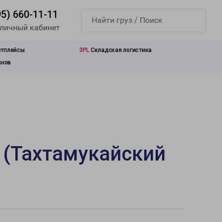
95) 660-11-11
 личный кабинет
етплейсы
3PL
Складская логистика
инов
 (Тахтамукайский