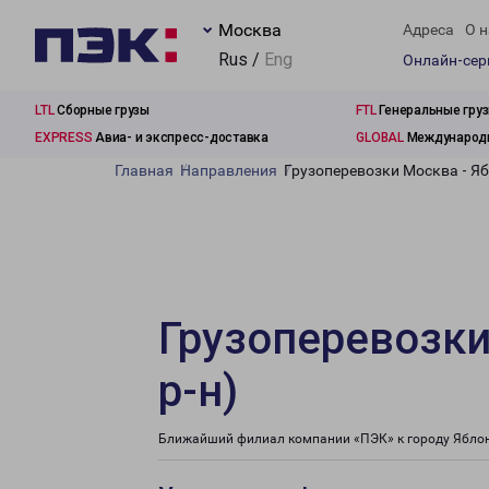
Москва
Адреса
О н
Rus /
Eng
Онлайн-се
LTL
Сборные грузы
FTL
Генеральные гру
EXPRESS
Авиа- и экспресс-доставка
GLOBAL
Международн
Главная
Направления
Грузоперевозки Москва - Я
Грузоперевозки
р-н)
Ближайший филиал компании «ПЭК» к городу Яблоно