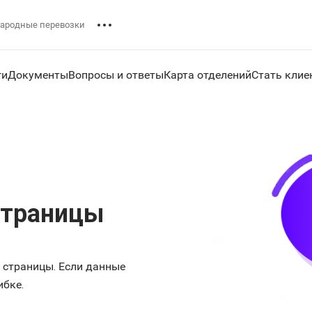
ародные перевозки
ги
Документы
Вопросы и ответы
Карта отделений
Стать клие
страницы
с страницы. Если данные
ибке.