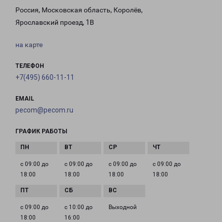
Россия, Московская область, Королёв,
Ярославский проезд, 1В
на карте
ТЕЛЕФОН
+7(495) 660-11-11
EMAIL
pecom@pecom.ru
ГРАФИК РАБОТЫ
с 09:00 до
с 09:00 до
с 09:00 до
с 09:00 до
18:00
18:00
18:00
18:00
с 09:00 до
с 10:00 до
Выходной
18:00
16:00