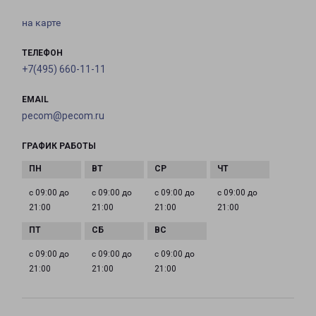
на карте
ТЕЛЕФОН
+7(495) 660-11-11
EMAIL
pecom@pecom.ru
ГРАФИК РАБОТЫ
с 09:00 до
с 09:00 до
с 09:00 до
с 09:00 до
21:00
21:00
21:00
21:00
с 09:00 до
с 09:00 до
с 09:00 до
21:00
21:00
21:00