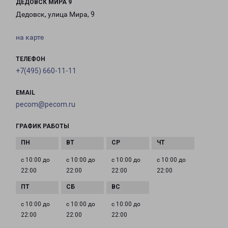
ДЕДОВСК МИРА 9
Дедовск, улица Мира, 9
на карте
ТЕЛЕФОН
+7(495) 660-11-11
EMAIL
pecom@pecom.ru
ГРАФИК РАБОТЫ
с 10:00 до
с 10:00 до
с 10:00 до
с 10:00 до
22:00
22:00
22:00
22:00
с 10:00 до
с 10:00 до
с 10:00 до
22:00
22:00
22:00