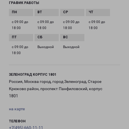
ГРАФИК РАБОТЫ
с 09:00 до
с 09:00 до
с 09:00 до
с 09:00 до
18:00
18:00
18:00
18:00
с 09:00 до
Выходной
Выходной
18:00
ЗЕЛЕНОГРАД КОРПУС 1801
Россия, Москва город, город Зеленоград, Старое
Крюково район, проспект Панфиловский, корпус
1801
на карте
ТЕЛЕФОН
+7(495) 660-11-11