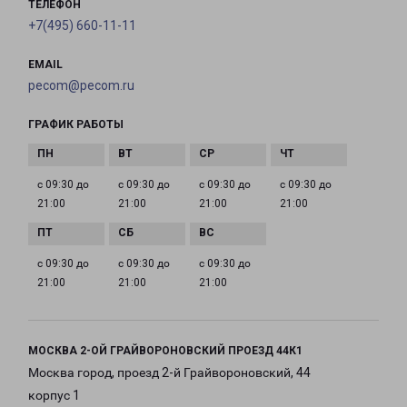
ТЕЛЕФОН
+7(495) 660-11-11
EMAIL
pecom@pecom.ru
ГРАФИК РАБОТЫ
с 09:30 до
с 09:30 до
с 09:30 до
с 09:30 до
21:00
21:00
21:00
21:00
с 09:30 до
с 09:30 до
с 09:30 до
21:00
21:00
21:00
МОСКВА 2-ОЙ ГРАЙВОРОНОВСКИЙ ПРОЕЗД 44К1
Москва город, проезд 2-й Грайвороновский, 44
корпус 1