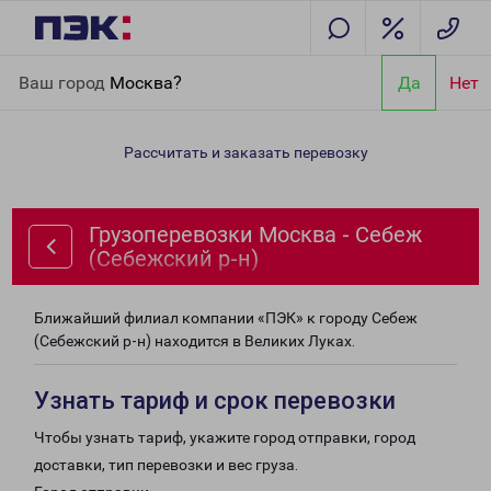
Главная
Направления
Грузоперевозки Москва - Себеж
Ваш город
Москва?
Да
Нет
(Себежский р-н)
Рассчитать и заказать перевозку
Грузоперевозки Москва - Себеж
(Себежский р-н)
Ближайший филиал компании «ПЭК» к городу Себеж
(Себежский р-н) находится в Великих Луках.
Узнать тариф и срок перевозки
Чтобы узнать тариф, укажите город отправки, город
доставки, тип перевозки и вес груза.