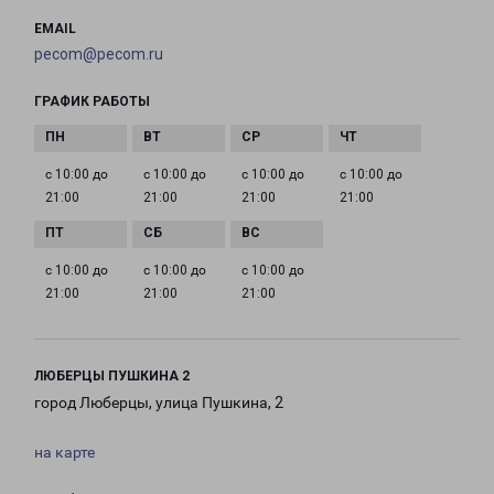
EMAIL
pecom@pecom.ru
ГРАФИК РАБОТЫ
с 10:00 до
с 10:00 до
с 10:00 до
с 10:00 до
21:00
21:00
21:00
21:00
с 10:00 до
с 10:00 до
с 10:00 до
21:00
21:00
21:00
ЛЮБЕРЦЫ ПУШКИНА 2
город Люберцы, улица Пушкина, 2
на карте