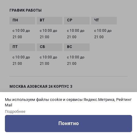
ГРАФИК РАБОТЫ
с 10:00 до
с 10:00 до
с 10:00 до
с 10:00 до
21:00
21:00
21:00
21:00
с 10:00 до
с 10:00 до
с 10:00 до
21:00
21:00
21:00
МОСКВА АЗОВСКАЯ 24 КОРПУС 3
Россия, Москва город, Зюзино район, улица
Мы используем файлы cookie и сервисы Яндекс.Метрика, Рейтинг
Азовская, дом 24, корпус 3
Mail
Подробнее
на карте
Понятно
ТЕЛЕФОН
Оцените нашу работу
Услуги
Сервисы
Меню
Кабинет
Контакты
+7(495) 660-11-11