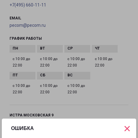
+7(495) 660-11-11
EMAIL
pecom@pecom.ru
ГРАФИК РАБОТЫ
с 10:00 до
с 10:00 до
с 10:00 до
с 10:00 до
22:00
22:00
22:00
22:00
с 10:00 до
с 10:00 до
с 10:00 до
22:00
22:00
22:00
ИСТРА МОСКОВСКАЯ 9
Московская область, улица Московская, 9
×
ОШИБКА
на карте