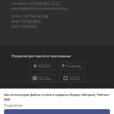
Тел./факс:
+7 (495) 660-11-11
pecom@pecom.ru
,
www.pecom.ru
ОГРН 1147746182748,
ИНН 7721823853,
КПП 775050001
Управляй доставкой в приложении
2026 © ООО «ПЭК»
Мы используем файлы cookie и сервисы Яндекс.Метрика, Рейтинг
Mail
English version
Подробнее
О защите персональных данных