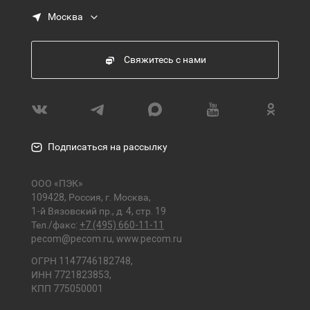
Москва
Свяжитесь с нами
Подписаться на рассылку
ООО «ПЭК»
109428, Россия, г. Москва,
1-й Вязовский пр., д. 4, стр. 19
Тел./факс:
+7 (495) 660-11-11
pecom@pecom.ru
,
www.pecom.ru
ОГРН 1147746182748,
ИНН 7721823853,
КПП 775050001