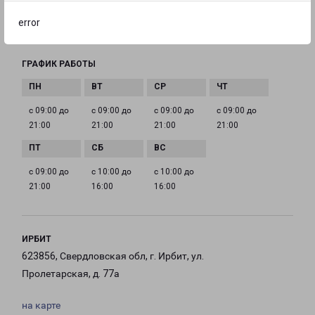
EMAIL
error
ekaburg@pecom.ru
ГРАФИК РАБОТЫ
с 09:00 до
с 09:00 до
с 09:00 до
с 09:00 до
21:00
21:00
21:00
21:00
с 09:00 до
с 10:00 до
с 10:00 до
21:00
16:00
16:00
ИРБИТ
623856, Свердловская обл, г. Ирбит, ул.
Пролетарская, д. 77а
на карте