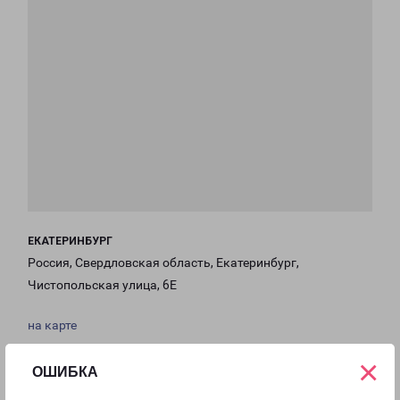
ЕКАТЕРИНБУРГ
Россия, Свердловская область, Екатеринбург,
Чистопольская улица, 6Е
на карте
×
ТЕЛЕФОН
ОШИБКА
+7(343) 317-93-20, 8(343) 386-19-81