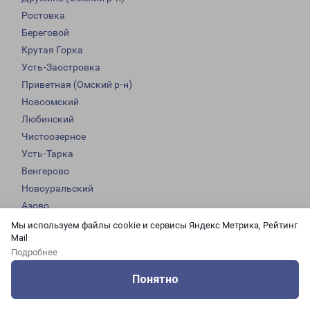
Ростовка
Береговой
Крутая Горка
Усть-Заостровка
Приветная (Омский р-н)
Новоомский
Любинский
Чистоозерное
Усть-Тарка
Венгерово
Новоуральский
Азово
Горьковское
Мы используем файлы cookie и сервисы Яндекс.Метрика, Рейтинг
Mail
Исилькуль
Подробнее
Калачинск
Кормиловка
Понятно
Красноярка
Оцените нашу работу
Услуги
Сервисы
Меню
Кабинет
Контакты
Крутинка