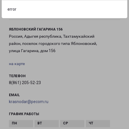
с 09:00 до
с 09:00 до
с 09:00 до
21:00
21:00
21:00
error
ЯБЛОНОВСКИЙ ГАГАРИНА 156
Россия, Адыгея республика, Тахтамукайский
район, поселок городского типа Яблоновский,
улица Гагарина, дом 156
на карте
ТЕЛЕФОН
8(861) 205-52-23
EMAIL
krasnodar@pecom.ru
ГРАФИК РАБОТЫ