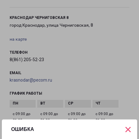
КРАСНОДАР ЧЕРНИГОВСКАЯ 8
город Краснодар, улица Черниговская, 8
на карте
ТЕЛЕФОН
8(861) 205-52-23
EMAIL
krasnodar@pecom.ru
ГРАФИК РАБОТЫ
с 09:00 до
с 09:00 до
с 09:00 до
с 09:00 до
21:00
21:00
21:00
21:00
×
ОШИБКА