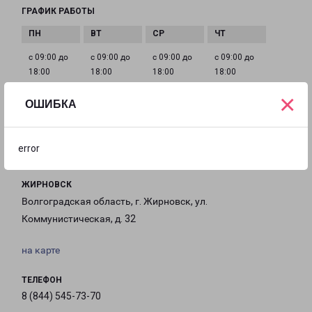
ГРАФИК РАБОТЫ
с 09:00 до
с 09:00 до
с 09:00 до
с 09:00 до
18:00
18:00
18:00
18:00
×
ОШИБКА
с 09:00 до
Выходной
Выходной
18:00
error
ЖИРНОВСК
Волгоградская область, г. Жирновск, ул.
Коммунистическая, д. 32
на карте
ТЕЛЕФОН
8 (844) 545-73-70