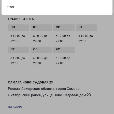
EMAIL
error
samara@pecom.ru
ГРАФИК РАБОТЫ
с 10:00 до
с 10:00 до
с 10:00 до
с 10:00 до
22:00
22:00
22:00
22:00
с 10:00 до
с 10:00 до
с 10:00 до
22:00
22:00
22:00
САМАРА НОВО-САДОВАЯ 23
Россия, Самарская область, город Самара,
Октябрьский район, улица Ново-Садовая, дом 23
на карте