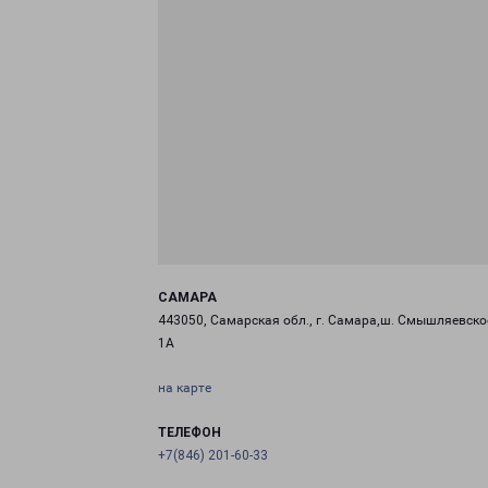
САМАРА
443050, Самарская обл., г. Самара,ш. Смышляевское
1А
на карте
ТЕЛЕФОН
+7(846) 201-60-33