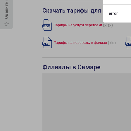
Скачать тарифы для филиала 
error
(xlsx)
Тарифы на услуги перевозки
(xls)
Тарифы на перевозку в филиал
Филиалы в Самаре