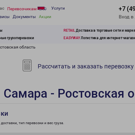
+7 (4
ас
Услуги
Перевозчикам
Вход в
рвисы
Документы
Акции
зы
RETAIL
Доставка в торговые сети и марк
ые грузоперевозки
EASYWAY
Логистика для интернет-магаз
остовская область
Рассчитать и заказать перевозку
 Самара - Ростовская 
зки
доставки, тип перевозки и вес груза.