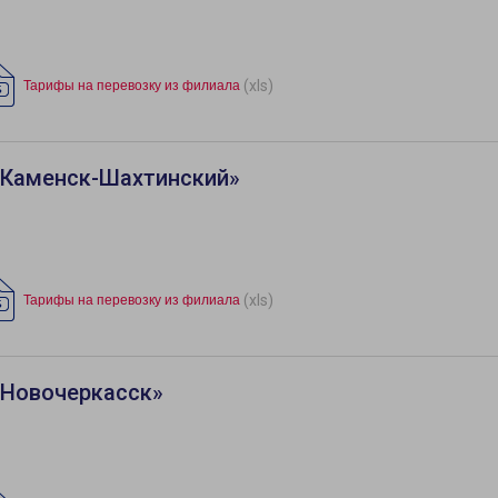
(xls)
Тарифы на перевозку из филиала
«Каменск-Шахтинский»
(xls)
Тарифы на перевозку из филиала
«Новочеркасск»