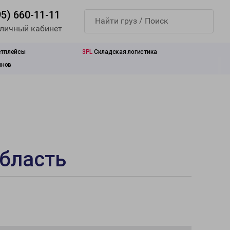
95) 660-11-11
 личный кабинет
етплейсы
3PL
Складская логистика
инов
область