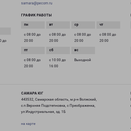
samara@pecom.ru
ГРАФИК РАБОТЫ
с 08:00 до
с 08:00 до
с 08:00 до
с 08:00 до
0 до
20:00
20:00
20:00
20:00
с 08:00 до
с 10:00 до
Выходной
20:00
16:00
САМАРА ЮГ
443532, Самарская область, м.р-н Волжский,
с.п.Верхняя Подстепновка, с Преображенка,
ул.Индустриальная, зд. 1Б
на карте