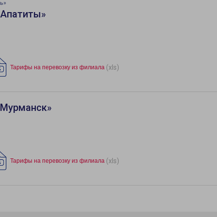
ь»
«Апатиты»
(xls)
Тарифы на перевозку из филиала
«Мурманск»
(xls)
Тарифы на перевозку из филиала