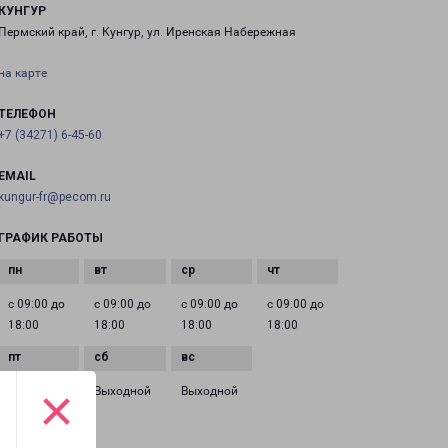
КУНГУР
Пермский край, г. Кунгур, ул. Иренская Набережная
на карте
ТЕЛЕФОН
+7 (34271) 6-45-60
EMAIL
kungur-fr@pecom.ru
ГРАФИК РАБОТЫ
с 09:00 до
с 09:00 до
с 09:00 до
с 09:00 до
18:00
18:00
18:00
18:00
×
с 09:00 до
Выходной
Выходной
18:00