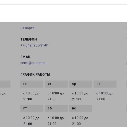
ПЕРМЬ МИРА 100
город Пермь, улица Мира, 100
на карте
ТЕЛЕФОН
+7(342) 256-31-01
EMAIL
perm@pecom.ru
ГРАФИК РАБОТЫ
0 до
с 10:00 до
с 10:00 до
с 10:00 до
с 10:00 до
21:00
21:00
21:00
21:00
с 10:00 до
с 10:00 до
с 10:00 до
21:00
21:00
21:00