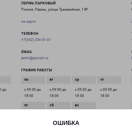
ПЕРМЬ ПАРКОВЫЙ
Россия, Пермь, улица Трамвайная, 14Р
на карте
ТЕЛЕФОН
+7(342) 256-31-01
EMAIL
perm@pecom.ru
ГРАФИК РАБОТЫ
0 до
с 09:00 до
с 09:00 до
с 09:00 до
с 09:00 до
18:00
18:00
18:00
18:00
с 09:00 до
Выходной
Выходной
18:00
ОШИБКА