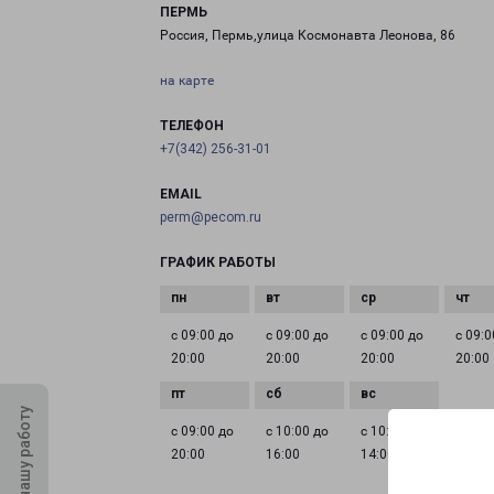
ПЕРМЬ
Россия, Пермь,улица Космонавта Леонова, 86
на карте
ТЕЛЕФОН
+7(342) 256-31-01
EMAIL
perm@pecom.ru
ГРАФИК РАБОТЫ
с 09:00 до
с 09:00 до
с 09:00 до
с 09:0
20:00
20:00
20:00
20:00
Оцените нашу работу
с 09:00 до
с 10:00 до
с 10:00 до
20:00
16:00
14:00