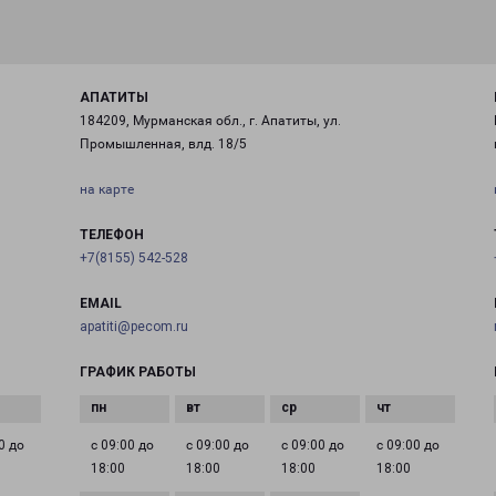
АПАТИТЫ
184209, Мурманская обл., г. Апатиты, ул.
Промышленная, влд. 18/5
на карте
ТЕЛЕФОН
+7(8155) 542-528
EMAIL
apatiti@pecom.ru
ГРАФИК РАБОТЫ
0 до
с 09:00 до
с 09:00 до
с 09:00 до
с 09:00 до
18:00
18:00
18:00
18:00