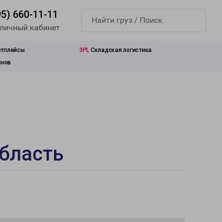
95) 660-11-11
 личный кабинет
етплейсы
3PL
Складская логистика
инов
бласть