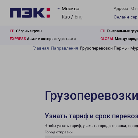
Москва
Адреса
О н
Rus /
Eng
Онлайн-се
LTL
Сборные грузы
FTL
Генеральные гру
EXPRESS
Авиа- и экспресс-доставка
GLOBAL
Международн
Главная
Направления
Грузоперевозки Пермь - Му
Грузоперевозки
Узнать тариф и срок перево
Чтобы узнать тариф, укажите город отправки, город 
Город отправки