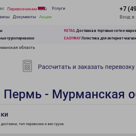
+7 (4
ас
Услуги
Перевозчикам
Вход в
рвисы
Документы
Акции
зы
RETAIL
Доставка в торговые сети и марк
ые грузоперевозки
EASYWAY
Логистика для интернет-магаз
рманская область
Рассчитать и заказать перевозку
 Пермь - Мурманская о
зки
доставки, тип перевозки и вес груза.