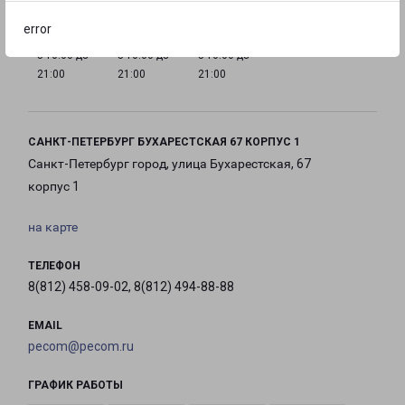
error
с 10:00 до
с 10:00 до
с 10:00 до
21:00
21:00
21:00
САНКТ-ПЕТЕРБУРГ БУХАРЕСТСКАЯ 67 КОРПУС 1
Санкт-Петербург город, улица Бухарестская, 67
корпус 1
на карте
ТЕЛЕФОН
8(812) 458-09-02, 8(812) 494-88-88
EMAIL
pecom@pecom.ru
ГРАФИК РАБОТЫ