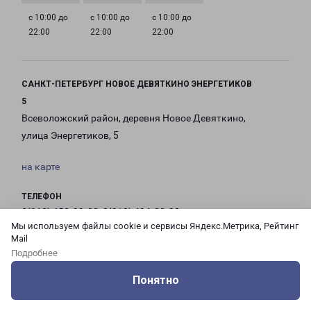
с 10:00 до
с 10:00 до
с 10:00 до
22:00
22:00
22:00
САНКТ-ПЕТЕРБУРГ НОВОЕ ДЕВЯТКИНО ЭНЕРГЕТИКОВ
5
Всеволожский район, деревня Новое Девяткино,
улица Энергетиков, 5
на карте
ТЕЛЕФОН
8(812) 458-09-02, 8(812) 494-88-88
Мы используем файлы cookie и сервисы Яндекс.Метрика, Рейтинг
Mail
EMAIL
Подробнее
pecom@pecom.ru
Понятно
ГРАФИК РАБОТЫ
Оцените нашу работу
Услуги
Сервисы
Меню
Кабинет
Контакты