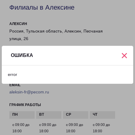
Филиалы в Алексине
АЛЕКСИН
Россия, Тульская область, Алексин, Песчаная
улица, 26
×
на карте
ОШИБКА
ТЕЛЕФОН
8(48753) 2-19-88
error
EMAIL
aleksin-fr@pecom.ru
ГРАФИК РАБОТЫ
с 09:00 до
с 09:00 до
с 09:00 до
с 09:00 до
18:00
18:00
18:00
18:00