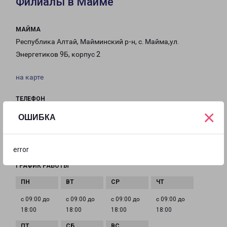
Филиалы в Майме
МАЙМА
Республика Алтай, Майминский р-н, с. Майма,ул.
Энергетиков 9Б, корпус 2
на карте
ТЕЛЕФОН
×
8 (388) 222 05 90
ОШИБКА
EMAIL
maima-fr@pecom.ru
error
ГРАФИК РАБОТЫ
с 09:00 до
с 09:00 до
с 09:00 до
с 09:00 до
18:00
18:00
18:00
18:00