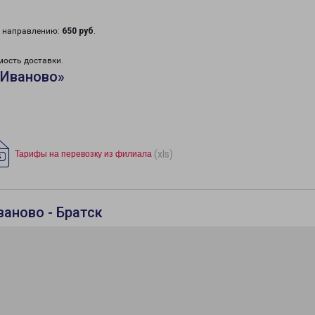
у направлению:
650 руб
.
мость доставки.
«Иваново»
(xls)
Тарифы на перевозку из филиала
аново - Братск