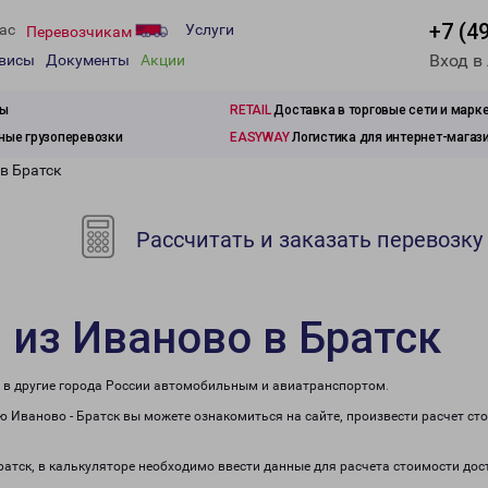
+7 (4
ас
Услуги
Перевозчикам
Вход в
рвисы
Документы
Акции
зы
RETAIL
Доставка в торговые сети и марк
ые грузоперевозки
EASYWAY
Логистика для интернет-магаз
в Братск
Рассчитать и заказать перевозку
 из Иваново в Братск
е в другие города России автомобильным и авиатранспортом.
 Иваново - Братск вы можете ознакомиться на сайте, произвести расчет с
ратск, в калькуляторе необходимо ввести данные для расчета стоимости дос