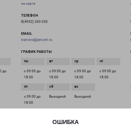
на карте
ТЕЛЕФОН
8(4932) 260-330
EMAIL
ivanovo@pecom.ru
ГРАФИК РАБОТЫ
0 до
с 09:00 до
с 09:00 до
с 09:00 до
с 09:00 до
18:00
18:00
18:00
18:00
с 09:00 до
Выходной
Выходной
18:00
ОШИБКА
ИВАНОВО 8 МАРТА 32
город Иваново, улица 8 Марта, 32