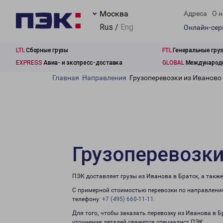
Москва
Адреса
О н
Rus /
Eng
Онлайн-се
LTL
Сборные грузы
FTL
Генеральные гру
EXPRESS
Авиа- и экспресс-доставка
GLOBAL
Международн
Главная
Направления
Грузоперевозки из Иваново 
Грузоперевозки
ПЭК доставляет грузы из Иванова в Братск, а такж
С примерной стоимостью перевозки по направлению
телефону:
+7 (495) 660-11-11
.
Для того, чтобы заказать перевозку из Иванова в Б
уточнения деталей свяжется специалист ПЭК.