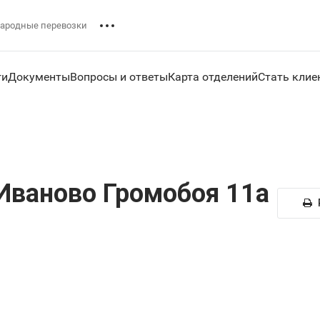
ародные перевозки
ги
Документы
Вопросы и ответы
Карта отделений
Стать клие
Иваново Громобоя 11а