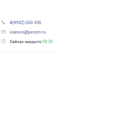
8(4932) 260-330
ivanovo@pecom.ru
Сейчас закрыто
00:33