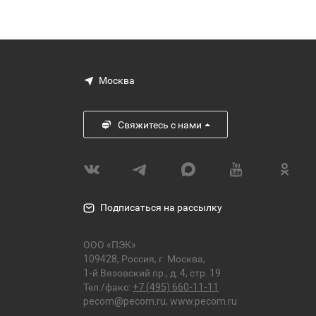
Москва
Свяжитесь с нами
Подписаться на рассылку
ООО «ПЭК»
109428, Россия, г. Москва,
1-й Вязовский пр., д. 4, стр. 19
Тел./факс:
+7 (495) 660-11-11
pecom@pecom.ru
,
www.pecom.ru