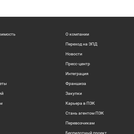
оимость
О компании
Переход на ЭПД
Новости
Пресс-центр
Интеграция
веты
Франшиза
ий
Закупки
ом
Карьера в ПЭК
Стань агентом ПЭК
Перевозчикам
Беспилотный проект