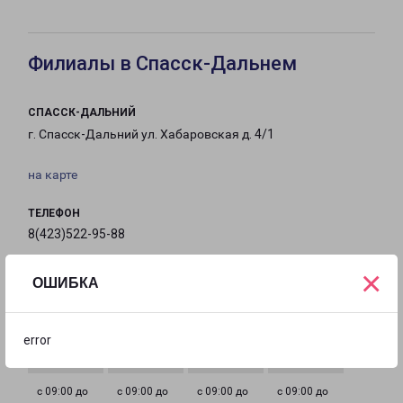
Филиалы в Спасск-Дальнем
СПАССК-ДАЛЬНИЙ
г. Спасск-Дальний ул. Хабаровская д. 4/1
на карте
ТЕЛЕФОН
8(423)522-95-88
×
EMAIL
ОШИБКА
ds-fr@pecom.ru
ГРАФИК РАБОТЫ
error
с 09:00 до
с 09:00 до
с 09:00 до
с 09:00 до