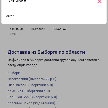
×
ОШИБКА
с 08:00 до
с 08:00 до
с 08:00 до
с 08:00 до
17:00
17:00
17:00
17:00
error
с 08:00 до
Выходной
Выходной
17:00
Доставка из Выборга по области
Из филиала в Выборге доставка грузов осуществляется в
следующие города:
Выборг
Лесогорский (Выборгский р-н)
Глебычево (Выборгский р-н)
Каменка (Выборгский р-н)
Большой Бор (Выборгский р-н)
Красный Сокол (ж/д станция)