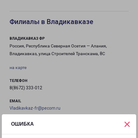
Филиалы в Владикавказе
ВЛАДИКАВКАЗ ФР
Россия, Республика Северная Осетия — Алания,
Владикавказ, улица Строителей Транскама, 8С
на карте
ТЕЛЕФОН
8(8672) 333-012
EMAIL
Vladikavkaz-fr@pecom.ru
×
ГРАФИК РАБОТЫ
ОШИБКА