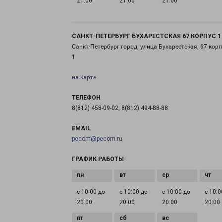
21:00
21:00
21:00
САНКТ-ПЕТЕРБУРГ БУХАРЕСТСКАЯ 67 КОРПУС 1
Санкт-Петербург город, улица Бухарестская, 67 корп
1
на карте
ТЕЛЕФОН
8(812) 458-09-02, 8(812) 494-88-88
EMAIL
pecom@pecom.ru
ГРАФИК РАБОТЫ
с 10:00 до
с 10:00 до
с 10:00 до
с 10:0
20:00
20:00
20:00
20:00