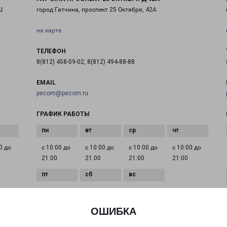
Ш
город Гатчина, проспект 25 Октября, 42А
на карте
ТЕЛЕФОН
8(812) 458-09-02, 8(812) 494-88-88
EMAIL
pecom@pecom.ru
ГРАФИК РАБОТЫ
0 до
с 10:00 до
с 10:00 до
с 10:00 до
с 10:00 до
21:00
21:00
21:00
21:00
с 10:00 до
с 10:00 до
с 10:00 до
21:00
21:00
21:00
ОШИБКА