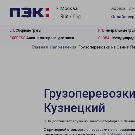
Москва
Адреса
О н
Rus /
Eng
Онлайн-се
LTL
Сборные грузы
FTL
Генеральные гру
EXPRESS
Авиа- и экспресс-доставка
GLOBAL
Международн
Главная
Направления
Грузоперевозки из Санкт-П
Грузоперевозки
Кузнецкий
ПЭК доставляет грузы из Санкт-Петербурга в Ленин
С примерной стоимостью перевозки по направлению