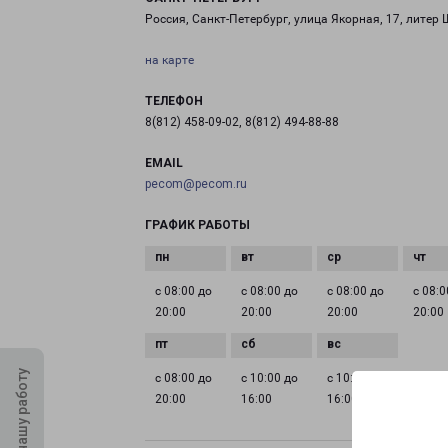
Россия, Санкт-Петербург, улица Якорная, 17, литер 
на карте
ТЕЛЕФОН
8(812) 458-09-02, 8(812) 494-88-88
EMAIL
pecom@pecom.ru
ГРАФИК РАБОТЫ
с 08:00 до
с 08:00 до
с 08:00 до
с 08:0
20:00
20:00
20:00
20:00
Оцените нашу работу
с 08:00 до
с 10:00 до
с 10:00 до
20:00
16:00
16:00