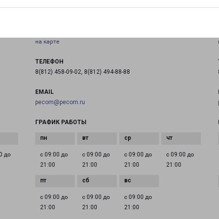
МУРИНО РУЧЬЕВСКИЙ ПРОСПЕКТ 15
город Мурино, проспект Ручьевский, 15
на карте
ТЕЛЕФОН
8(812) 458-09-02, 8(812) 494-88-88
EMAIL
pecom@pecom.ru
ГРАФИК РАБОТЫ
0 до
с 09:00 до
с 09:00 до
с 09:00 до
с 09:00 до
21:00
21:00
21:00
21:00
с 09:00 до
с 09:00 до
с 09:00 до
21:00
21:00
21:00