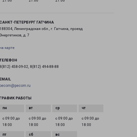
21:00
21:00
21:00
САНКТ-ПЕТЕРБУРГ ГАТЧИНА
188304, Ленинградская обл., г. Гатчина, проезд
Энергетиков, д. 7
на карте
ТЕЛЕФОН
8(812) 458-09-02, 8(812) 494-88-88
EMAIL
pecom@pecom.ru
ГРАФИК РАБОТЫ
с 09:00 до
с 09:00 до
с 09:00 до
с 09:00 до
18:00
18:00
18:00
18:00