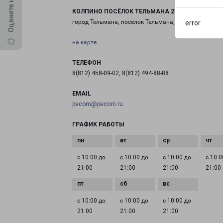
КОЛПИНО ПОСЁЛОК ТЕЛЬМАНА 2Б
город Тельмана, посёлок Тельмана, 2Б
error
на карте
ТЕЛЕФОН
8(812) 458-09-02, 8(812) 494-88-88
EMAIL
pecom@pecom.ru
ГРАФИК РАБОТЫ
с 10:00 до
с 10:00 до
с 10:00 до
с 10:0
21:00
21:00
21:00
21:00
с 10:00 до
с 10:00 до
с 10:00 до
21:00
21:00
21:00