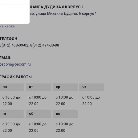
ПАРГОЛОВО МИХАИЛА ДУДИНА 6 КОРПУС 1
поселок Парголово, улица Михаила Дудина, 6 корпус 1
на карте
ТЕЛЕФОН
8(812) 458-09-02, 8(812) 494-88-88
EMAIL
pecom@pecom.ru
ГРАФИК РАБОТЫ
с 10:00 до
с 10:00 до
с 10:00 до
с 10:00 до
22:00
22:00
22:00
22:00
с 10:00 до
с 10:00 до
с 10:00 до
22:00
22:00
22:00