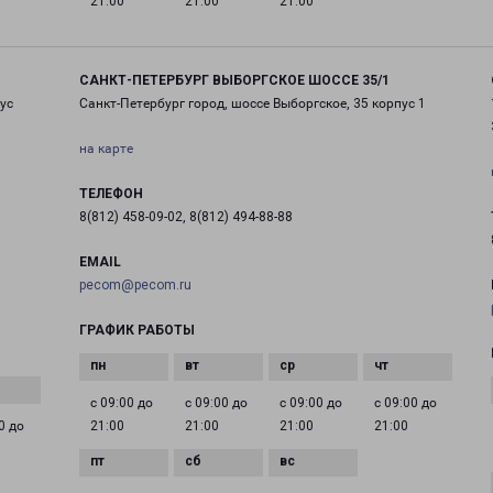
21:00
21:00
21:00
САНКТ-ПЕТЕРБУРГ ВЫБОРГСКОЕ ШОССЕ 35/1
ус
Санкт-Петербург город, шоссе Выборгское, 35 корпус 1
на карте
ТЕЛЕФОН
8(812) 458-09-02, 8(812) 494-88-88
EMAIL
pecom@pecom.ru
ГРАФИК РАБОТЫ
с 09:00 до
с 09:00 до
с 09:00 до
с 09:00 до
0 до
21:00
21:00
21:00
21:00