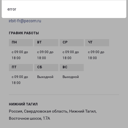
+7 (34355) 7-78-90
error
EMAIL
irbit-fr@pecom.ru
ГРАФИК РАБОТЫ
с 09:00 до
с 09:00 до
с 09:00 до
с 09:00 до
18:00
18:00
18:00
18:00
с 09:00 до
Выходной
Выходной
18:00
НИЖНИЙ ТАГИЛ
Россия, Свердловская область, Нижний Тагил,
Восточное шоссе, 17А