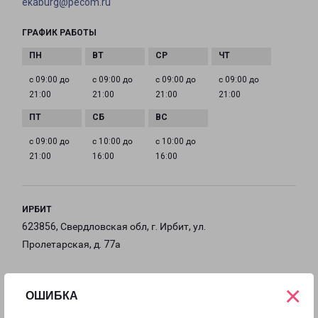
ekaburg@pecom.ru
ГРАФИК РАБОТЫ
с 09:00 до
с 09:00 до
с 09:00 до
с 09:00 до
21:00
21:00
21:00
21:00
с 09:00 до
с 10:00 до
с 10:00 до
21:00
16:00
16:00
ИРБИТ
623856, Свердловская обл, г. Ирбит, ул.
Пролетарская, д. 77а
на карте
×
ОШИБКА
ТЕЛЕФОН