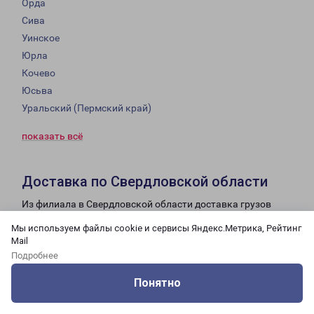
Орда
Сива
Уинское
Юрла
Кочево
Юсьва
Уральский (Пермский край)
показать всё
Доставка по Свердловской области
Из филиала в Свердловской области доставка грузов
осуществляется в следующие города:
Мы используем файлы cookie и сервисы Яндекс.Метрика, Рейтинг
Mail
Екатеринбург
Подробнее
Ирбит
Нижний Тагил
Понятно
Первоуральск
Оцените нашу работу
Услуги
Сервисы
Меню
Кабинет
Контакты
Екатеринбург