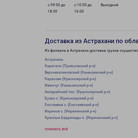
с 09:00 до
с 10:00 до
Выходной
18:00
16:00
Доставка из Астрахани по обл
Из филиала в Астрахани доставка грузов осуществл
Астрахань
Карагали (Приволжский р-н)
Верхнекалиновский (Камызякский р-н)
Караозек (Красноярский р-н)
Иванчуг (Камызякский р-н)
Аксарайский пос. (Красноярский р-н)
Бузан с. (Красноярский р-н)
Енотаевка с. (Енотаевский р-н)
Икряное с. (Икрянинский р-н)
Красные Баррикады п. (Икрянинский р-н)
показать всё