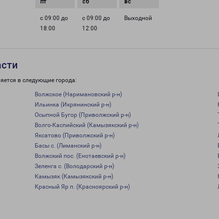
с 09:00 до
с 09:00 до
Выходной
18:00
12:00
асти
яется в следующие города:
Волжское (Наримановский р-н)
Ильинка (Икрянинский р-н)
Осыпной Бугор (Приволжский р-н)
Волго-Каспийский (Камызякский р-н)
Яксатово (Приволжский р-н)
Басы с. (Лиманский р-н)
Волжский пос. (Енотаевский р-н)
Зеленга с. (Володарский р-н)
Камызяк (Камызякский р-н)
Красный Яр п. (Красноярский р-н)