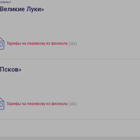
ахань»
«Великие Луки»
(xls)
Тарифы на перевозку из филиала
«Псков»
(xls)
Тарифы на перевозку из филиала