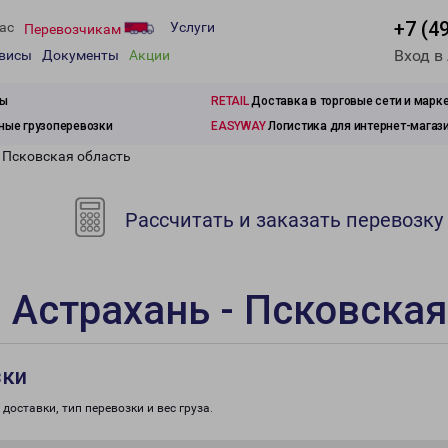
+7 (4
ас
Услуги
Перевозчикам
Вход в
рвисы
Документы
Акции
зы
RETAIL
Доставка в торговые сети и марк
ые грузоперевозки
EASYWAY
Логистика для интернет-магаз
- Псковская область
Рассчитать и заказать перевозку
 Астрахань - Псковская
зки
доставки, тип перевозки и вес груза.