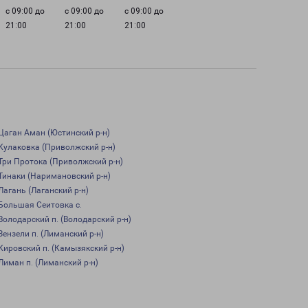
с 09:00 до
с 09:00 до
с 09:00 до
21:00
21:00
21:00
Цаган Аман (Юстинский р-н)
Кулаковка (Приволжский р-н)
Три Протока (Приволжский р-н)
Тинаки (Наримановский р-н)
Лагань (Лаганский р-н)
Большая Сеитовка с.
Володарский п. (Володарский р-н)
Зензели п. (Лиманский р-н)
Кировский п. (Камызякский р-н)
Лиман п. (Лиманский р-н)