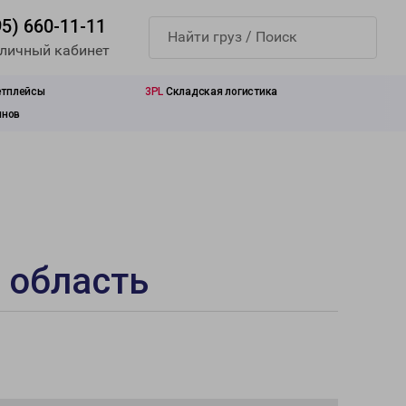
95) 660-11-11
 личный кабинет
етплейсы
3PL
Складская логистика
инов
 область