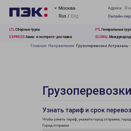
Москва
Адреса
О н
Rus /
Eng
Онлайн-се
LTL
Сборные грузы
FTL
Генеральные гру
EXPRESS
Авиа- и экспресс-доставка
GLOBAL
Международн
Главная
Направления
Грузоперевозки Астрахань 
Грузоперевозки
Узнать тариф и срок перево
Чтобы узнать тариф, укажите город отправки, город 
Город отправки