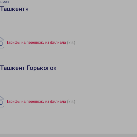
льма»
«Ташкент»
(xls)
Тарифы на перевозку из филиала
«Ташкент Горького»
(xls)
Тарифы на перевозку из филиала