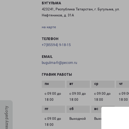
БУГУЛЬМА
423241, Республика Татарстан, г. Бугульма, ул.
Нефтяников, д. 31А
на карте
ТЕЛЕФОН
+7(85594) 9-18-15
EMAIL
bugulma-fr@pecom.ru
ГРАФИК РАБОТЫ
с 09:00 до
с 09:00 до
с 09:00 до
с 09:0
18:00
18:00
18:00
18:00
Оцените нашу работу
с 09:00 до
Выходной
Выходной
18:00