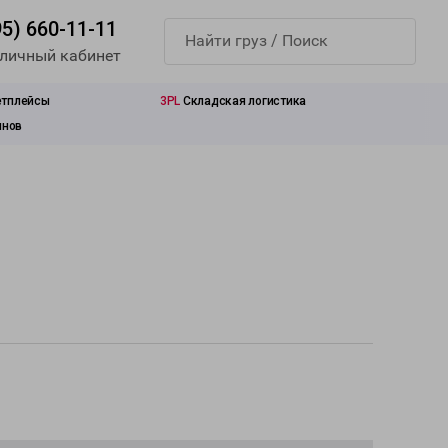
95) 660-11-11
 личный кабинет
етплейсы
3PL
Складская логистика
инов