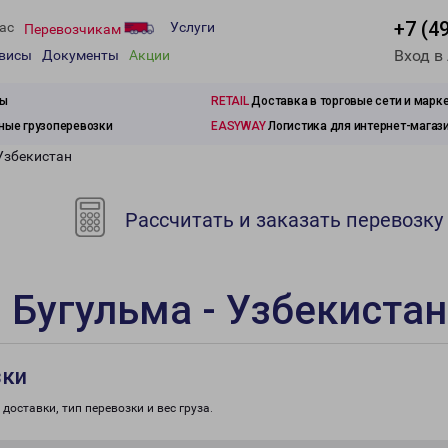
+7 (4
ас
Услуги
Перевозчикам
Вход в
рвисы
Документы
Акции
зы
RETAIL
Доставка в торговые сети и марк
ые грузоперевозки
EASYWAY
Логистика для интернет-магаз
Узбекистан
Рассчитать и заказать перевозку
 Бугульма - Узбекистан
зки
доставки, тип перевозки и вес груза.