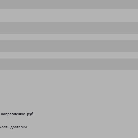
у направлению:
руб
.
мость доставки.