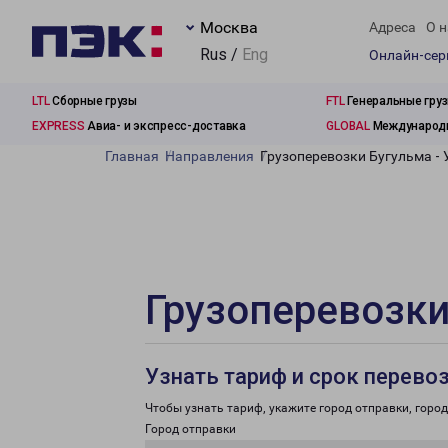
Москва
Адреса
О н
Rus /
Eng
Онлайн-се
LTL
Сборные грузы
FTL
Генеральные гру
EXPRESS
Авиа- и экспресс-доставка
GLOBAL
Международн
Главная
Направления
Грузоперевозки Бугульма - 
Грузоперевозки
Узнать тариф и срок перево
Чтобы узнать тариф, укажите город отправки, город 
Город отправки