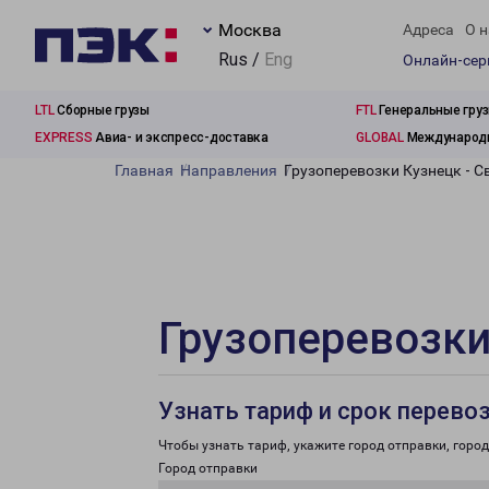
Москва
Адреса
О н
Rus /
Eng
Онлайн-се
LTL
Сборные грузы
FTL
Генеральные гру
EXPRESS
Авиа- и экспресс-доставка
GLOBAL
Международн
Главная
Направления
Грузоперевозки Кузнецк - 
Грузоперевозки
Узнать тариф и срок перево
Чтобы узнать тариф, укажите город отправки, город 
Город отправки