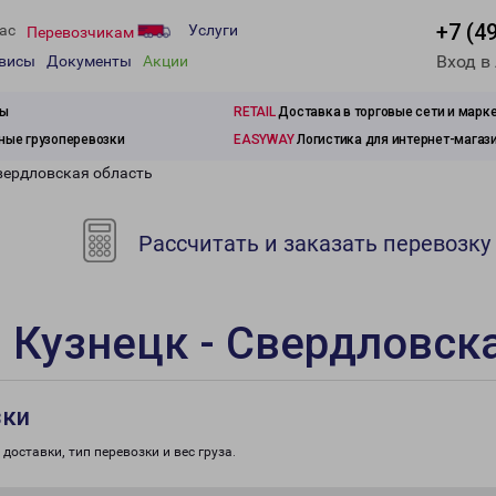
+7 (4
ас
Услуги
Перевозчикам
Вход в
рвисы
Документы
Акции
зы
RETAIL
Доставка в торговые сети и марк
ые грузоперевозки
EASYWAY
Логистика для интернет-магаз
Свердловская область
Рассчитать и заказать перевозку
 Кузнецк - Свердловск
зки
доставки, тип перевозки и вес груза.