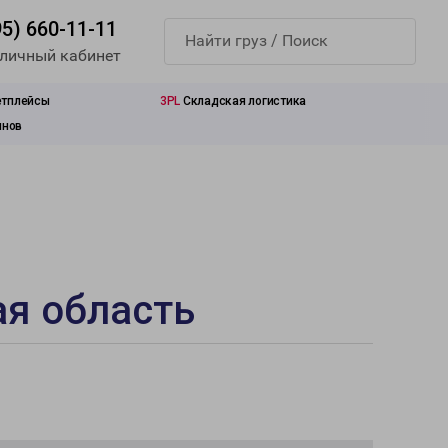
95) 660-11-11
 личный кабинет
етплейсы
3PL
Складская логистика
инов
ая область