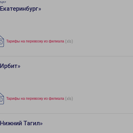
ецк»
Екатеринбург»
(xls)
Тарифы на перевозку из филиала
«Ирбит»
(xls)
Тарифы на перевозку из филиала
«Нижний Тагил»