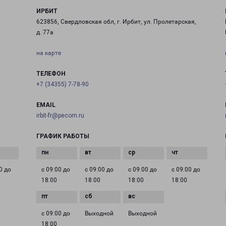
ИРБИТ
623856, Свердловская обл, г. Ирбит, ул. Пролетарская,
д. 77а
на карте
ТЕЛЕФОН
+7 (34355) 7-78-90
EMAIL
irbit-fr@pecom.ru
ГРАФИК РАБОТЫ
0 до
с 09:00 до
с 09:00 до
с 09:00 до
с 09:00 до
18:00
18:00
18:00
18:00
с 09:00 до
Выходной
Выходной
18:00