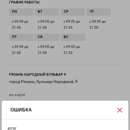
ГРАФИК РАБОТЫ
с 09:00 до
с 09:00 до
с 09:00 до
с 09:00 до
21:00
21:00
21:00
21:00
с 09:00 до
с 09:00 до
с 09:00 до
21:00
21:00
21:00
РЯЗАНЬ НАРОДНЫЙ БУЛЬВАР 9
город Рязань, бульвар Народный, 9
на карте
×
ТЕЛЕФОН
ОШИБКА
+7(4912) 466-244
EMAIL
error