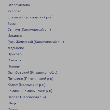
Старожилово
Ухолово
Елатьма (Касимовский р-н)
Тума
Сынтул (Касимовский р-н)
Ильинка
Гусь-Железный (Касимовский р-н)
Дядьково
Чучково
Солотча
Поляны
Октябрьский (Рязанская обл.)
Пителино (Пителинский р-н)
Кадом (Кадомский р-н)
Ермишь (Ермишинский р-н)
Сасово (Сасовский р-н)
Шацк
Сараи