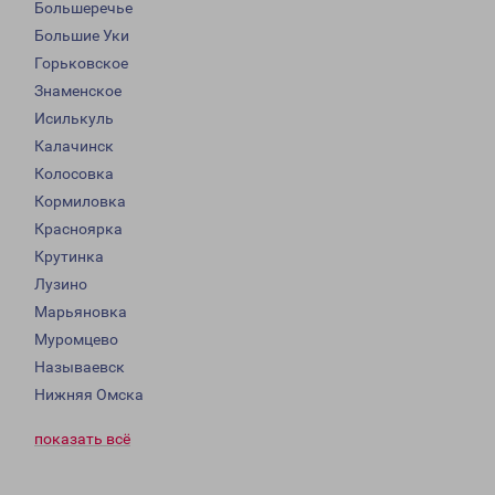
Большеречье
Большие Уки
Горьковское
Знаменское
Исилькуль
Калачинск
Колосовка
Кормиловка
Красноярка
Крутинка
Лузино
Марьяновка
Муромцево
Называевск
Нижняя Омска
показать всё