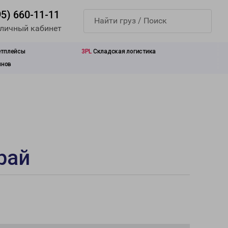
95) 660-11-11
 личный кабинет
етплейсы
3PL
Складская логистика
инов
рай