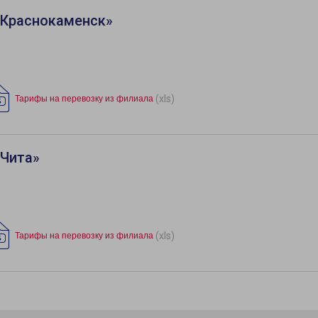
«Краснокаменск»
(xls)
Тарифы на перевозку из филиала
«Чита»
(xls)
Тарифы на перевозку из филиала