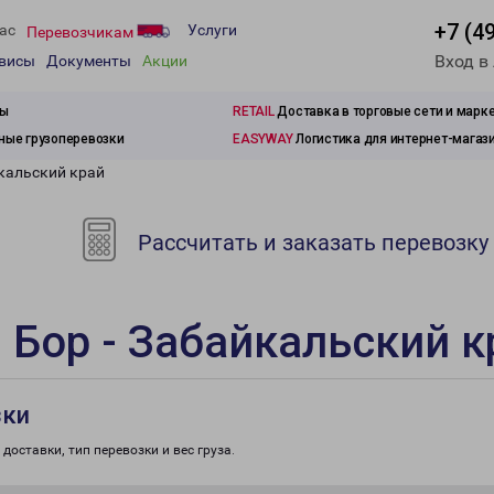
+7 (4
ас
Услуги
Перевозчикам
Вход в
рвисы
Документы
Акции
зы
RETAIL
Доставка в торговые сети и марк
ые грузоперевозки
EASYWAY
Логистика для интернет-магаз
йкальский край
Рассчитать и заказать перевозку
 Бор - Забайкальский к
зки
доставки, тип перевозки и вес груза.