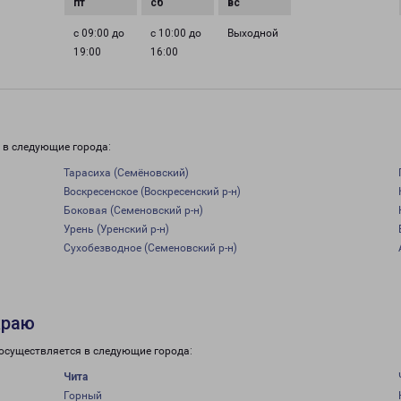
с 09:00 до
с 10:00 до
Выходной
19:00
16:00
 в следующие города:
Тарасиха (Семёновский)
Воскресенское (Воскресенский р-н)
Боковая (Семеновский р-н)
Урень (Уренский р-н)
Сухобезводное (Семеновский р-н)
краю
 осуществляется в следующие города:
Чита
Горный