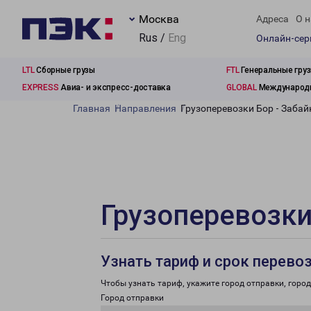
Москва
Адреса
О н
Rus /
Eng
Онлайн-се
LTL
Сборные грузы
FTL
Генеральные гру
EXPRESS
Авиа- и экспресс-доставка
GLOBAL
Международн
Главная
Направления
Грузоперевозки Бор - Заба
Грузоперевозки
Узнать тариф и срок перево
Чтобы узнать тариф, укажите город отправки, город 
Город отправки