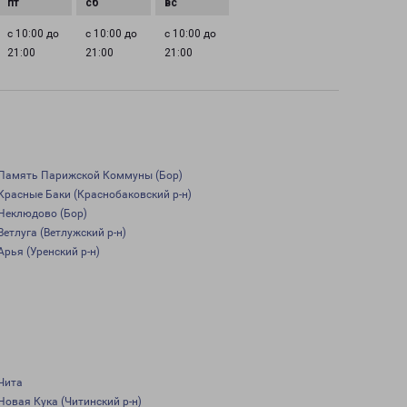
с 10:00 до
с 10:00 до
с 10:00 до
21:00
21:00
21:00
Память Парижской Коммуны (Бор)
Красные Баки (Краснобаковский р-н)
Неклюдово (Бор)
Ветлуга (Ветлужский р-н)
Арья (Уренский р-н)
Чита
Новая Кука (Читинский р-н)