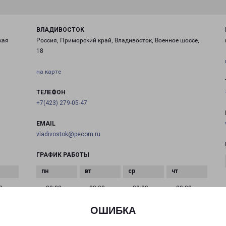
ВЛАДИВОСТОК
кая
Россия, Приморский край, Владивосток, Военное шоссе,
18
на карте
ТЕЛЕФОН
+7(423) 279-05-47
EMAIL
vladivostok@pecom.ru
ГРАФИК РАБОТЫ
0 до
с 09:00 до
с 09:00 до
с 09:00 до
с 09:00 до
18:00
18:00
18:00
18:00
ОШИБКА