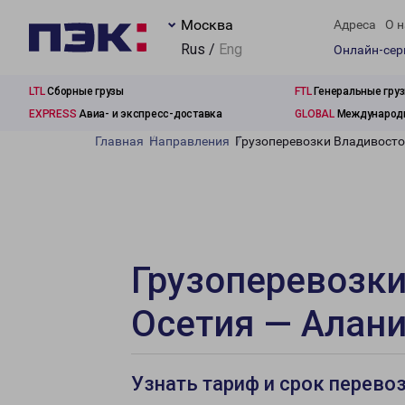
Москва
Адреса
О н
Rus /
Eng
Онлайн-се
LTL
Сборные грузы
FTL
Генеральные гру
EXPRESS
Авиа- и экспресс-доставка
GLOBAL
Международн
Главная
Направления
Грузоперевозки Владивосто
Грузоперевозки
Осетия — Алан
Узнать тариф и срок перево