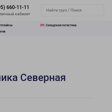
95) 660-11-11
 личный кабинет
етплейсы
3PL
Складская логистика
инов
лика Северная