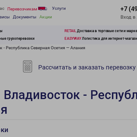
+7 (4
ас
Услуги
Перевозчикам
Вход в
рвисы
Документы
Акции
зы
RETAIL
Доставка в торговые сети и марк
ые грузоперевозки
EASYWAY
Логистика для интернет-магаз
к - Республика Северная Осетия — Алания
Рассчитать и заказать перевозку
 Владивосток - Респуб
ия
зки