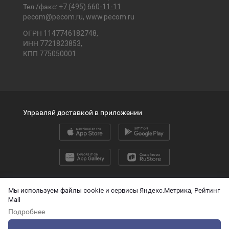
Тел./факс:
+7 (495) 660-11-11
pecom@pecom.ru
,
www.pecom.ru
ОГРН 1147746182748,
ИНН 7721823853,
КПП 775050001
Управляй доставкой в приложении
2026 © ООО «ПЭК»
Мы используем файлы cookie и сервисы Яндекс.Метрика, Рейтинг
Mail
English version
Подробнее
О защите персональных данных