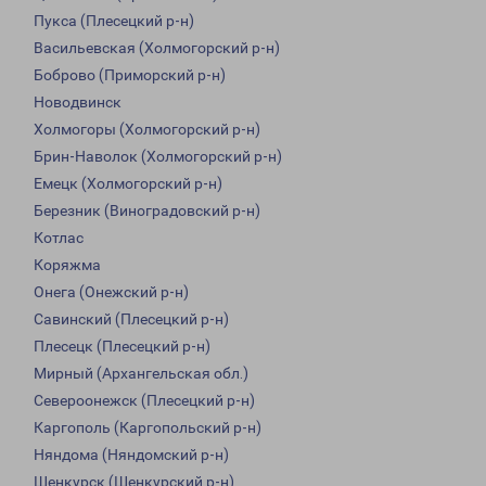
Пукса (Плесецкий р-н)
Васильевская (Холмогорский р-н)
Боброво (Приморский р-н)
Новодвинск
Холмогоры (Холмогорский р-н)
Брин-Наволок (Холмогорский р-н)
Емецк (Холмогорский р-н)
Березник (Виноградовский р-н)
Котлас
Коряжма
Онега (Онежский р-н)
Савинский (Плесецкий р-н)
Плесецк (Плесецкий р-н)
Мирный (Архангельская обл.)
Североонежск (Плесецкий р-н)
Каргополь (Каргопольский р-н)
Няндома (Няндомский р-н)
Шенкурск (Шенкурский р-н)