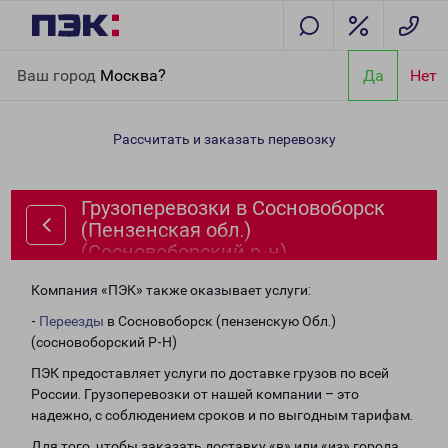
Главная
Направления
Грузоперевозки в Сосновоборск
Ваш город
Москва?
Да
Нет
(Пензенская обл.) (Сосновоборский р-н)
Рассчитать и заказать перевозку
Грузоперевозки в Сосновоборск
(Пензенская обл.)
(Сосновоборский р-н)
Компания «ПЭК» также оказывает услуги:
-
Переезды
в Сосновоборск (пензенскую Обл.)
(сосновоборский Р-Н)
ПЭК предоставляет услуги по доставке грузов по всей
России. Грузоперевозки от нашей компании – это
надежно, с соблюдением сроков и по выгодным тарифам.
Для того, чтобы заказать доставку «в» или «из» города